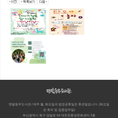
맨발동무도서관 / 매주 월, 화요일과 법정공휴일은 휴관일입니다. (화요일
은 회의 및 집중업무일)
부산광역시 북구 양달로 64 대천천환경문화센터 3층