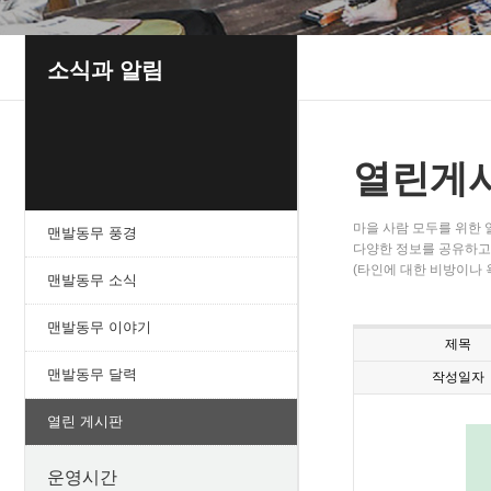
소식과 알림
열린게
마을 사람 모두를 위한
맨발동무 풍경
다양한 정보를 공유하고 
(타인에 대한 비방이나 
맨발동무 소식
맨발동무 이야기
제목
맨발동무 달력
작성일자
열린 게시판
운영시간