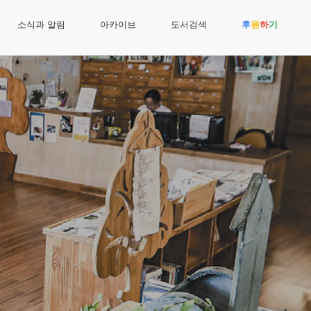
소식과 알림
아카이브
도서검색
후
원
하
기