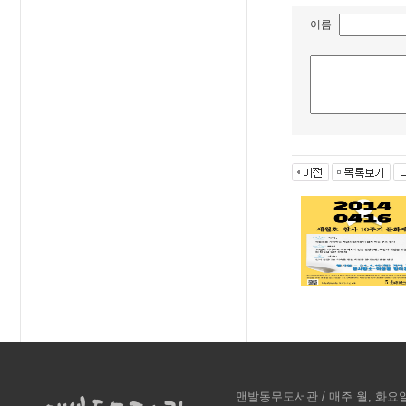
이름
맨발동무도서관 / 매주 월, 화