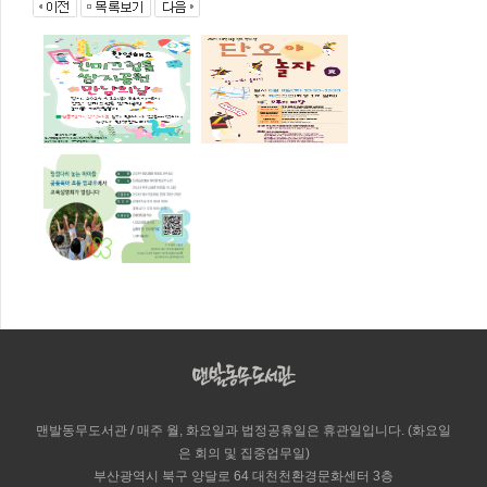
맨발동무도서관 / 매주 월, 화요일과 법정공휴일은 휴관일입니다. (화요일
은 회의 및 집중업무일)
부산광역시 북구 양달로 64 대천천환경문화센터 3층