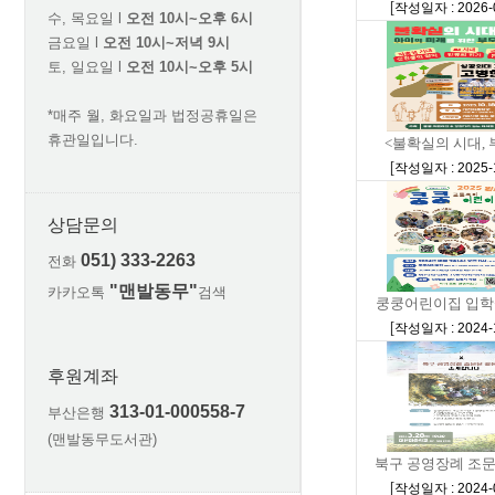
[
작성일자 : 2026-
수, 목요일 l
오전 10시~오후 6시
금요일 l
오전 10시~저녁 9시
토, 일요일 l
오전 10시~오후 5시
*매주 월, 화요일과 법정공휴일은
휴관일입니다.
<불확실의 시대, 
[
작성일자 : 2025-
상담문의
051) 333-2263
전화
"맨발동무"
카카오톡
검색
쿵쿵어린이집 입학설
[
작성일자 : 2024-
후원계좌
313-01-000558-7
부산은행
(맨발동무도서관)
북구 공영장례 조문단
[
작성일자 : 2024-