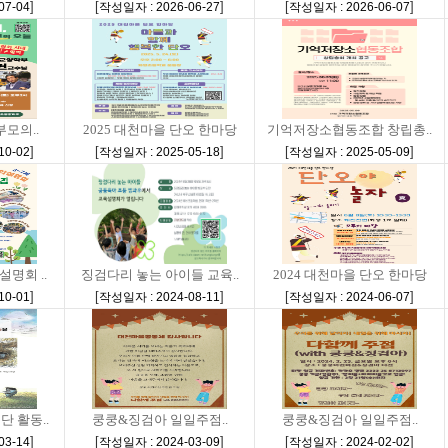
]
[
]
[
]
07-04
작성일자 : 2026-06-27
작성일자 : 2026-06-07
부모의..
2025 대천마을 단오 한마당
기억저장소협동조합 창립총..
]
[
]
[
]
10-02
작성일자 : 2025-05-18
작성일자 : 2025-05-09
명회 ..
징검다리 놓는 아이들 교육..
2024 대천마을 단오 한마당
]
[
]
[
]
10-01
작성일자 : 2024-08-11
작성일자 : 2024-06-07
 활동..
쿵쿵&징검아 일일주점..
쿵쿵&징검아 일일주점..
]
[
]
[
]
03-14
작성일자 : 2024-03-09
작성일자 : 2024-02-02