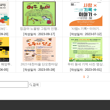
 '..
징검아 노을방 그림자 인형..
'사람x 기록+ 이야기..
]
[
]
[
]
09-20
작성일자 : 2023-09-17
작성일자 : 2023-07-12
해양투..
2023 대천마을 단오한마당
우리 동네 기억 사진·영상..
]
[
]
[
]
06-05
작성일자 : 2023-05-28
작성일자 : 2023-05-01
1
2