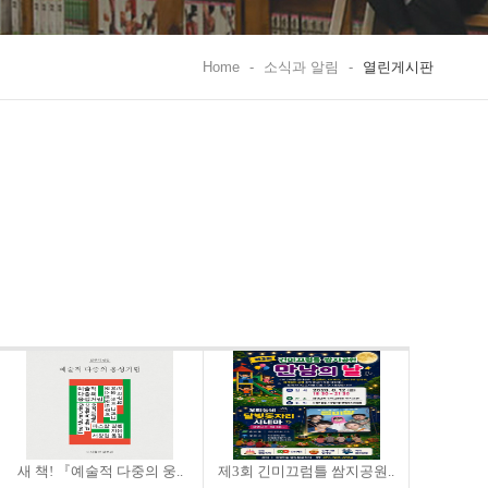
Home
-
소식과 알림
-
열린게시판
새 책! 『예술적 다중의 웅..
제3회 긴미끄럼틀 쌈지공원..