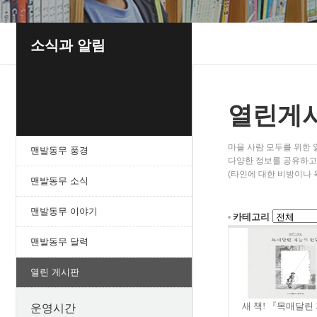
소식과 알림
열린게
마을 사람 모두를 위한
맨발동무 풍경
다양한 정보를 공유하고 
(타인에 대한 비방이나 
맨발동무 소식
맨발동무 이야기
카테고리
맨발동무 달력
열린 게시판
새 책! 『목매달린 
운영시간