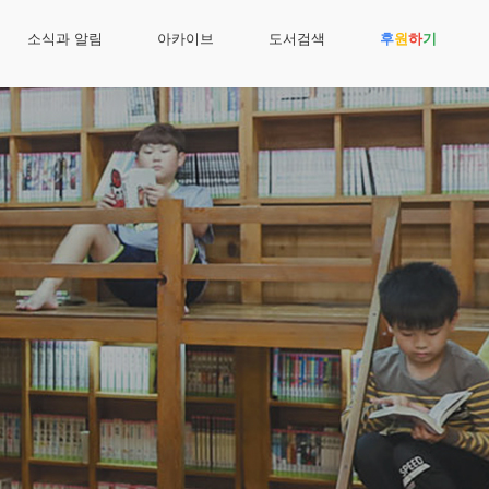
소식과 알림
아카이브
도서검색
후
원
하
기