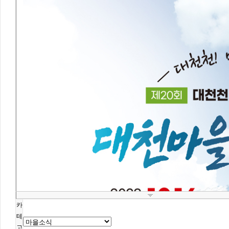
카
테
고