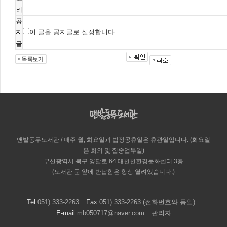
리
공
지
이 글을 공지글로 설정합니다.
글
맨발동무도서관 / 매주 월, 화요일과 법정공휴일은 휴관일입니다. (화요일
은 회의 및 집중업무일)
부산광역시 북구 양달로 64 대천천환경문화센터 3층
(도서관 문 앞에 반납함은 항상 열려있습니다.)
Tel
051) 333-2263
Fax
051) 333-2263 (전화번호와 동일)
E-mail
mb050717@naver.com
관리자