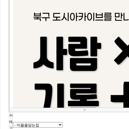
카
테
고