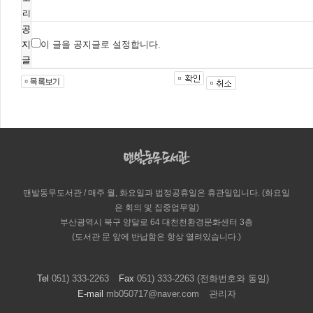
리
공
지
이 글을 공지글로 설정합니다.
글
맨발동무도서관 / 매주 월, 화요일과 법정공휴일은 휴관일입니다. (화요일
은 회의 및 집중업무일)
부산광역시 북구 양달로 64 대천천환경문화센터 3층
(도서관 문 앞에 반납함은 항상 열려있습니다.)
Tel
051) 333-2263
Fax
051) 333-2263 (전화번호와 동일)
E-mail
mb050717@naver.com
관리자