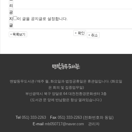
리
공
지
이 글을 공지글로 설정합니다.
글
맨발동무도서관 / 매주 월, 화요일과 법정공휴일은 휴관일입니다. (화요일
은 회의 및 집중업무일)
부산광역시 북구 양달로 64 대천천환경문화센터 3층
(도서관 문 앞에 반납함은 항상 열려있습니다.)
Tel
051) 333-2263
Fax
051) 333-2263 (전화번호와 동일)
E-mail
mb050717@naver.com
관리자