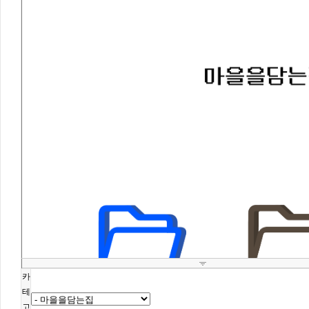
카
테
고