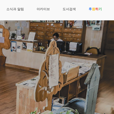
소식과 알림
아카이브
도서검색
후
원
하
기