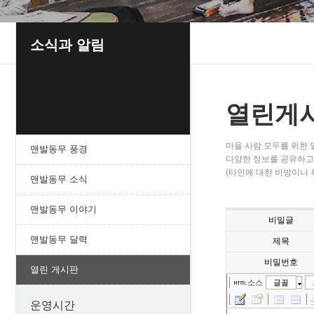
소식과 알림
열린게
마을 사람 모두를 위한
맨발동무 풍경
다양한 정보를 공유하고 
(타인에 대한 비방이나 
맨발동무 소식
맨발동무 이야기
비밀글
맨발동무 달력
제목
비밀번호
열린 게시판
소스
글꼴
운영시간