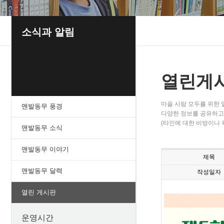
소식과 알림
열린게
마을 사람 모두를 위한
맨발동무 풍경
다양한 정보를 공유하고 
(타인에 대한 비방이나 
맨발동무 소식
맨발동무 이야기
제목
맨발동무 달력
작성일자
열린 게시판
운영시간