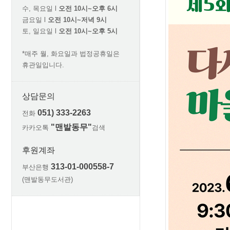
수, 목요일 l
오전 10시~오후 6시
금요일 l
오전 10시~저녁 9시
토, 일요일 l
오전 10시~오후 5시
*매주 월, 화요일과 법정공휴일은
휴관일입니다.
상담문의
051) 333-2263
전화
"맨발동무"
카카오톡
검색
후원계좌
313-01-000558-7
부산은행
(맨발동무도서관)