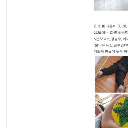
2. 한반나들이 3, 10,
11월에는 화명초등
<눈보
라>_강경수, 
"물티슈 대
신 손수건!
예쁘게 만들어
놓은 싸