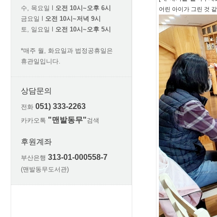
수, 목요일 l
오전 10시~오후 6시
어린 아이가 그린 것 
금요일 l
오전 10시~저녁 9시
토, 일요일 l
오전 10시~오후 5시
*매주 월, 화요일과 법정공휴일은
휴관일입니다.
상담문의
051) 333-2263
전화
"맨발동무"
카카오톡
검색
후원계좌
313-01-000558-7
부산은행
(맨발동무도서관)