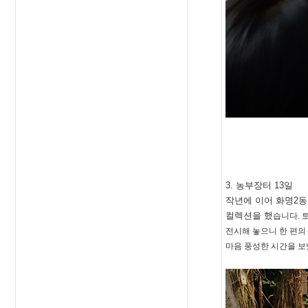
3. 농부장터 13일
작년에 이어 화명2동
컬렉션을 했
습니다. 
전시해 놓으니 한
편의
마음 풍성한 시간을 보