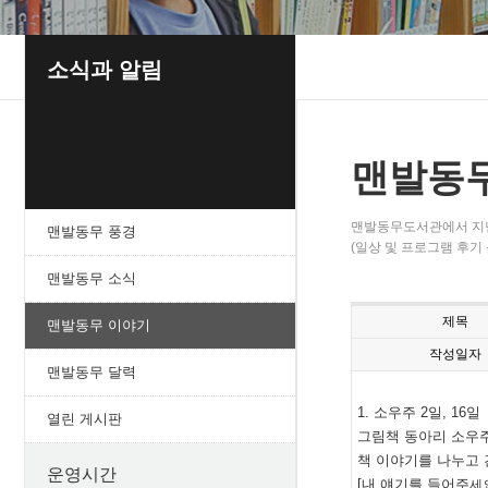
소식과 알림
맨발동
맨발동무도서관에서 지
맨발동무 풍경
(일상 및 프로그램 후기 
맨발동무 소식
제목
맨발동무 이야기
작성일자
맨발동무 달력
1. 소우주 2일, 16일
열린 게시판
그림책 동아리 소우주에
책 이야기를 나누고 
운영시간
[내 얘기를 들어주
세