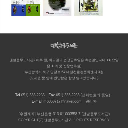
맨발동무도서관 / 매주 월, 화요일과 법정공휴일은 휴관일입니다. (화요일
은 회의 및 집중업무일)
부산광역시 북구 양달로 64 대천천환경문화센터 3층
(도서관 문 앞에 반납함은 항상 열려있습니다.)
Tel
051) 333-2263
Fax
051) 333-2263 (전화번호와 동일)
E-mail
mb050717@naver.com
관리자
[후원계좌] 부산은행 313-01-000558-7 (맨발동무도서관)
COPYRIGHT(C) 맨발동무도서관 ALL RIGHTS RESERVED.