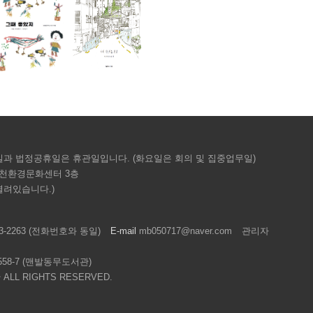
요일과 법정공휴일은 휴관일입니다. (화요일은 회의 및 집중업무일)
천천환경문화센터 3층
열려있습니다.)
333-2263 (전화번호와 동일)
E-mail
mb050717@naver.com
관리자
0558-7 (맨발동무도서관)
LL RIGHTS RESERVED.