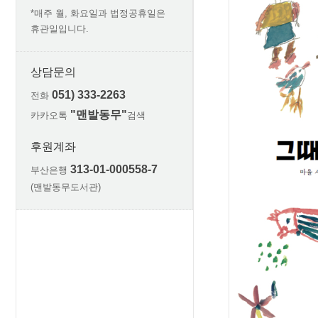
*매주 월, 화요일과 법정공휴일은
휴관일입니다.
상담문의
051) 333-2263
전화
"맨발동무"
카카오톡
검색
후원계좌
313-01-000558-7
부산은행
(맨발동무도서관)