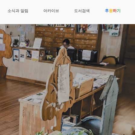
소식과 알림
아카이브
도서검색
후
원
하
기