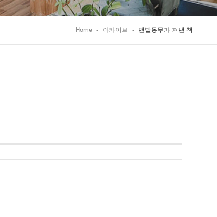
Home
-
아카이브
-
맨발동무가 펴낸 책