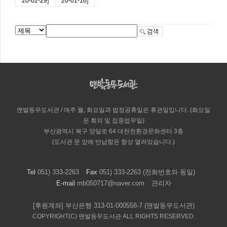
]
]
20-02-29
20-01-16
맨발동무도서관 / 매주 월, 화요일과 법정공휴일은 휴관일입니다. (화요일
은 회의 및 집중업무일)
부산광역시 북구 양달로 64 대천천환경문화센터 3층
(도서관 문 앞에 반납함은 항상 열려있습니다.)
Tel
051) 333-2263
Fax
051) 333-2263 (전화번호와 동일)
E-mail
mb050717@naver.com
관리자
[후원계좌] 부산은행 313-01-000558-7 (맨발동무도서관)
COPYRIGHT(C) 맨발동무도서관 ALL RIGHTS RESERVED.