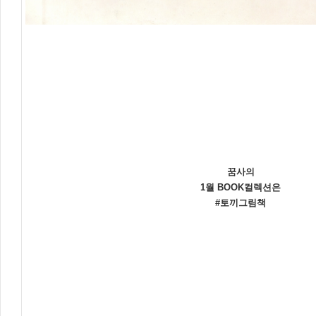
꿈사의
1월 BOOK컬렉션은
#토끼그림책