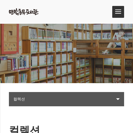
컬렉션
컬렉션