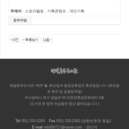
주제어
: 스토리텔링 , 기록콘텐츠 , 개인기록
첨부파일
맨발동무도서관 / 매주 월, 화요일과 법정공휴일은 휴관일입니다. (화요일
은 회의 및 집중업무일)
부산광역시 북구 양달로 64 대천천환경문화센터 3층
(도서관 문 앞에 반납함은 항상 열려있습니다.)
Tel
051) 333-2263
Fax
051) 333-2263 (전화번호와 동일)
E-mail
mb050717@naver.com
관리자