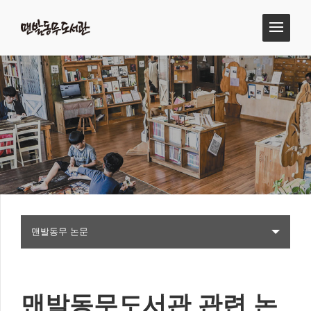
맨발동무 논문
맨발동무도서관 관련 논