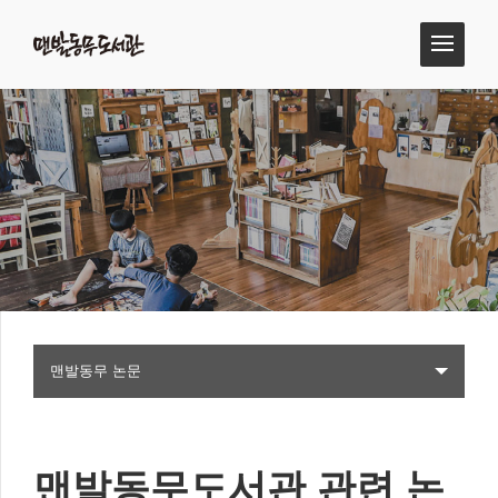
맨발동무 논문
맨발동무도서관 관련 논