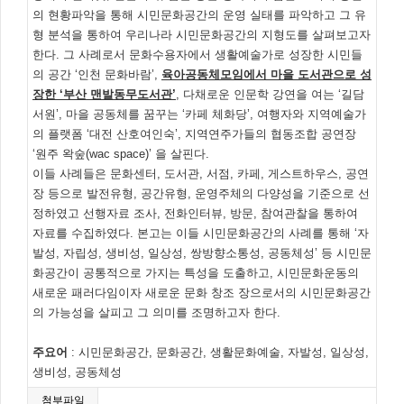
의 현황파악을 통해 시민문화공간의 운영 실태를 파악하고 그 유
형 분석을 통하여 우리나라 시민문화공간의 지형도를 살펴보고자
한다. 그 사례로서 문화수용자에서 생활예술가로 성장한 시민들
의 공간 ‘인천 문화바람’,
육아공동체모임에서 마을 도서관으로 성
장한 ‘부산 맨발동무도서관’
, 다채로운 인문학 강연을 여는 ‘길담
서원’, 마을 공동체를 꿈꾸는 ‘카페 체화당’, 여행자와 지역예술가
의 플랫폼 ‘대전 산호여인숙’, 지역연주가들의 협동조합 공연장
‘원주 왁숲(wac space)’ 을 살핀다.
이들 사례들은 문화센터, 도서관, 서점, 카페, 게스트하우스, 공연
장 등으로 발전유형, 공간유형, 운영주체의 다양성을 기준으로 선
정하였고 선행자료 조사, 전화인터뷰, 방문, 참여관찰을 통하여
자료를 수집하였다. 본고는 이들 시민문화공간의 사례를 통해 ‘자
발성, 자립성, 생비성, 일상성, 쌍방향소통성, 공동체성’ 등 시민문
화공간이 공통적으로 가지는 특성을 도출하고, 시민문화운동의
새로운 패러다임이자 새로운 문화 창조 장으로서의 시민문화공간
의 가능성을 살피고 그 의미를 조명하고자 한다.
주요어
: 시민문화공간, 문화공간, 생활문화예술, 자발성, 일상성,
생비성, 공동체성
첨부파일