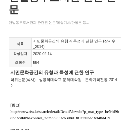
문
맨발동무도서관과 관련된 논문/학술기사/단행본 등...
시민문화공간의 유형과 특성에 관한 연구 (장시우
제목
_2014)
작성일자
2020-02-14
조회수
894
시민문화공간의 유형과 특성에 관한 연구
학위논문(석사) - 성공회대학교 문화대학원 : 문화기획전공 2014.
2
[링크]
http://www.riss.kr/search/detail/DetailView.do?p_mat_type=be54d9b
8bc7cdb09&control_no=99983f2b3d8d18f1ffe0bdc3ef48d419