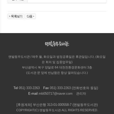
맨발동무도서관 / 매주 월, 화요일과 법정공휴일은 휴관일입니다. (화요일
은 회의 및 집중업무일)
부산광역시 북구 양달로 64 대천천환경문화센터 3층
(도서관 문 앞에 반납함은 항상 열려있습니다.)
Tel
051) 333-2263
Fax
051) 333-2263 (전화번호와 동일)
E-mail
mb050717@naver.com
관리자
[후원계좌] 부산은행 313-01-000558-7 (맨발동무도서관)
COPYRIGHT(C) 맨발동무도서관 ALL RIGHTS RESERVED.