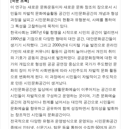
[국문 초록]
이 연구는 새로운 문화운동이자 새로운 문화 창조의 장으로서 시
민들의 자발적 문화예술활동 공간인 시민문화공간의 개념과 형성
과정을 살피고 시민문화공간의 현황과 유형분석, 사례를 통하여
그 특성을 고찰하는데 목적이 있다.
한국사회는 1987년 6월 항쟁을 시작으로 시민의 공간이 열리면서
1990년을 기점으로 다양한 형태의 대안 공간, 대안문화공간들이
생기기 시작했다. 그리고 2000년대 디지털 기술 발전으로 온라인
기반의 새로운 커뮤니티 활동이 급격히 늘어나면서 개인의 취미
와 기호가 공동의 관심사로 발전하였다. 공공문화정책에 대한 국
가의 개입으로 형성된 공공 공연장 중심으로 국가가 주도했던 문
화의 장이 지구적 사회변동에 따라 시민주도의 자발적 문화 활동
으로 변화하게 된다. 이 과정에서 시민들이 자발적이고 주도적으
로 만든 시민문화공간이 생겨났다.
시민문화공간은 일상에서 생활문화예술이 이루어지는 공간으로
시민들이 자발적으로 구성하고 운영하는 곳이며, 기존 문화예술
공간의 경직성이나 한계를 넘어서는 대안적 공간으로 시민들이
문화예술을 향유하고 공유하며 함께 성장하면서 창의성을 발휘하
는 창조적인 시민들의 문화공간이다.
전국적으로 다양한 유형과 운영방식으로 운영되는 시민문화공간
중에서 인터넷, 신문기사, 탐문 등을 통하여 수집한 60여개 공간