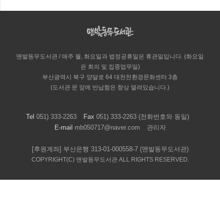
맨발동무도서관 / 매주 월, 화요일과 법정공휴일은 휴관일입니다. (화요일
은 회의 및 집중업무일)
부산광역시 북구 양달로 64 대천천환경문화센터 3층
(도서관 문 앞에 반납함은 항상 열려있습니다.)
Tel
051) 333-2263
Fax
051) 333-2263 (전화번호와 동일)
E-mail
mb050717@naver.com
관리자
[후원계좌] 부산은행 313-01-000558-7 (맨발동무도서관)
COPYRIGHT(C) 맨발동무도서관 ALL RIGHTS RESERVED.