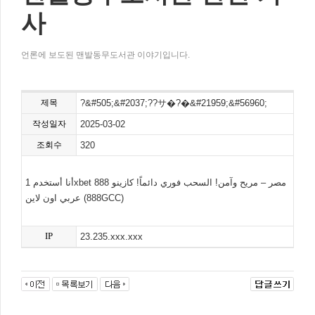
사
언론에 보도된 맨발동무도서관 이야기입니다.
제목
?&#505;&#2037;??サ�?�&#21959;&#56960;
작성일자
2025-03-02
조회수
320
أنا أستخدم 1xbet مصر – مريح وآمن! السحب فوري دائماً! كازينو 888
عربي اون لاين (888GCC)
IP
23.235.xxx.xxx